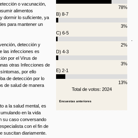
etección o vacunación,
78%
nsumir alimentos
B) 8-7
y dormir lo suficiente, ya
les para mantener un
3%
C) 6-5
.
ención, detección y
2%
 las infecciones es
D) 4-3
ión por el Virus de
3%
nas otras Infecciones de
E) 2-1
síntomas, por ello
eba de detección por lo
13%
ros de salud de manera
Total de votos: 2024
Encuestas anteriores
to a la salud mental, es
acumulando en la vida
o en su caso conversando
specialista con el fin de
e suscitan diariamente.