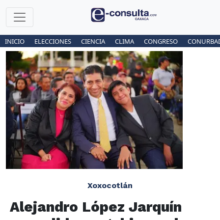
INICIO
ELECCIONES
CIENCIA
CLIMA
CONGRESO
CONURBA
Xoxocotlán
Alejandro López Jarquín