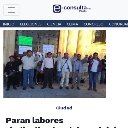
INICIO
ELECCIONES
CIENCIA
CLIMA
CONGRESO
CONURBA
Ciudad
Paran labores