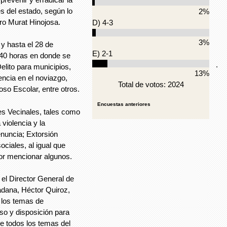
es del estado, según lo
2%
ro Murat Hinojosa.
D) 4-3
3%
 y hasta el 28 de
E) 2-1
 40 horas en donde se
.
elito para municipios,
13%
ncia en el noviazgo,
Total de votos: 2024
oso Escolar, entre otros.
Encuestas anteriores
s Vecinales, tales como
 violencia y la
denuncia; Extorsión
ociales, al igual que
r mencionar algunos.
 el Director General de
adana, Héctor Quiroz,
n los temas de
so y disposición para
e todos los temas del