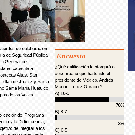
cuerdos de colaboración
Encuesta
ría de Seguridad Pública
ón General de
¿Qué calificación le otorgará al
adana, capacita a
desempeño que ha tenido el
Coatecas Altas, San
presidente de México, Andrés
; Ixtlán de Juárez y Santa
Manuel López Obrador?
como Santa María Huatulco
A) 10-9
lpas de los Valles
78%
B) 8-7
aplicación del Programa
encia y la Delincuencia,
3%
jetivo de integrar a los
C) 6-5
revenir y erradicar la