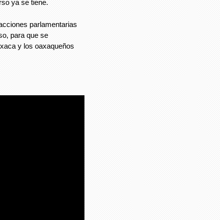
urso ya se tiene.
fracciones parlamentarias
aso, para que se
axaca y los oaxaqueños