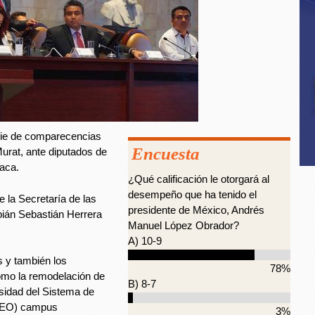
erie de comparecencias
Encuesta
Murat, ante diputados de
aca.
¿Qué calificación le otorgará al
desempeño que ha tenido el
e la Secretaría de las
presidente de México, Andrés
ián Sebastián Herrera
Manuel López Obrador?
A) 10-9
os y también los
78%
omo la remodelación de
B) 8-7
rsidad del Sistema de
NEO) campus
3%