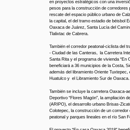
en proyectos estratégicos con una inversi
pesos para la construcción de corredores p
rescate del espacio público urbano de Cal
la capital, el del tramo estadio de béisbol
Oaxaca de Juárez, Santa Lucía del Camino
Tlalixtac de Cabrera.
También el corredor peatonal-ciclista del 
- Ciudad de las Canteras, la Carretera Int
Santa Rita y el programa de vivienda “En
beneficiará a 36 municipios de la Costa, Si
además del libramiento Oriente Tuxtepec, e
Huatulco y el Libramiento Sur de Oaxaca
También se incluye la carretera Oaxaca-ae
Deportivo “Flores Magón”, la ampliación d
(ARIPO), el desarrollo urbano Brisas-Zica
Colotepec, la construcción de un corredor e
peatonal y parques lineales en el río San Fe
El proyecto “En casa Oaxaca 2018” benefic