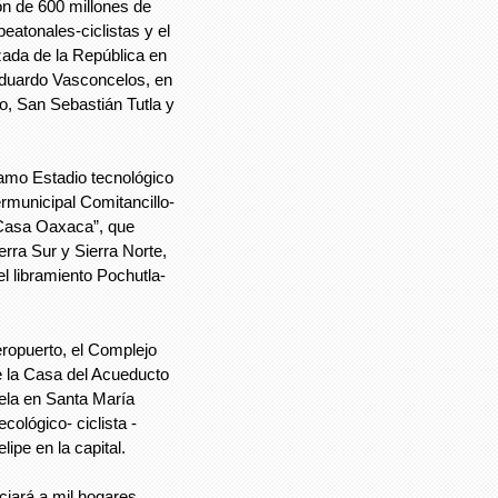
ón de 600 millones de
eatonales-ciclistas y el
zada de la República en
 Eduardo Vasconcelos, en
, San Sebastián Tutla y
tramo Estadio tecnológico
ermunicipal Comitancillo-
 Casa Oaxaca”, que
erra Sur y Sierra Norte,
l libramiento Pochutla-
.
ropuerto, el Complejo
e la Casa del Acueducto
tela en Santa María
cológico- ciclista -
lipe en la capital.
iará a mil hogares,