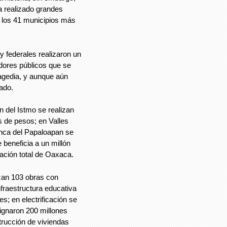
a realizado grandes
 los 41 municipios más
y federales realizaron un
idores públicos que se
agedia, y aunque aún
sado.
n del Istmo se realizan
s de pesos; en Valles
enca del Papaloapan se
 beneficia a un millón
lación total de Oaxaca.
zan 103 obras con
nfraestructura educativa
s; en electrificación se
signaron 200 millones
strucción de viviendas