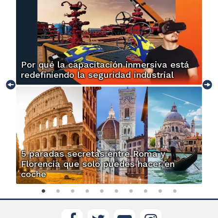
Por qué la capacitación inmersiva está
redefiniendo la seguridad industrial
5 paradas secretas entre Roma y
Florencia que solo puedes hacer en
coche