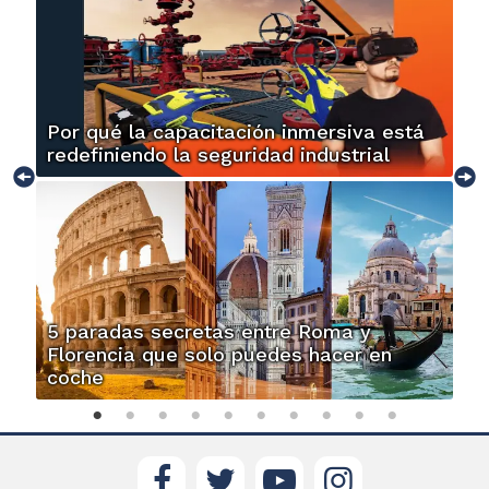
Por qué la capacitación inmersiva está
redefiniendo la seguridad industrial
5 paradas secretas entre Roma y
Florencia que solo puedes hacer en
coche