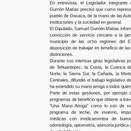
En entrevista, el Legislador integrante
Gurrión Matías precisó que como represen
pueblo de Oaxaca, de la mano de las Auto
instituciones y la sociedad en general.
El Diputado, Samuel Gurrión Matías info
convicción de servicio cercano a la gen
municipio de las ocho regiones del Es
disposición de trabajar en beneficio de la
distinciones.
Durante sus intensas giras legislativas p
de Tehuantepec, la Costa, la Cuenca de
Norte, la Sierra Sur, la Cañada, la Mix
Centrales, difundió el trabajo legislativo
ha extendido su mano amiga a todos quiene
Parte de estas gestiones, por ejemplo d
programas de beneficio que obtiene a travé
“Una Mano Amiga” como lo son de ropa
programa de leche, de invierno, impul
médicas con medicamentos de buena 
odontología, optometría, asesoría jurídica