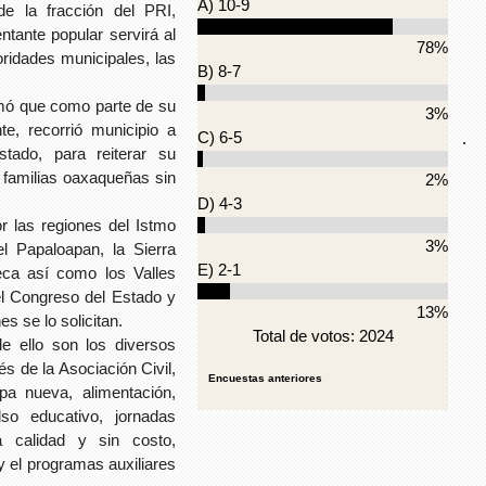
A) 10-9
 de la fracción del PRI,
tante popular servirá al
78%
ridades municipales, las
B) 8-7
rmó que como parte de su
3%
te, recorrió municipio a
C) 6-5
.
tado, para reiterar su
s familias oaxaqueñas sin
2%
D) 4-3
or las regiones del Istmo
3%
l Papaloapan, la Sierra
E) 2-1
teca así como los Valles
 del Congreso del Estado y
13%
s se lo solicitan.
Total de votos: 2024
e ello son los diversos
s de la Asociación Civil,
Encuestas anteriores
 nueva, alimentación,
so educativo, jornadas
calidad y sin costo,
 y el programas auxiliares