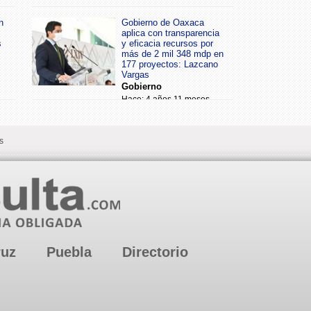
n
Gobierno de Oaxaca
aplica con transparencia
s
y eficacia recursos por
más de 2 mil 348 mdp en
177 proyectos: Lazcano
Vargas
Gobierno
Hace: 4 años 11 meses
s
ruz
Puebla
Directorio