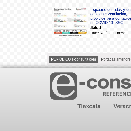
Espacios cerrados y co
deficiente ventilación,
propicios para contagio
de COVID-19: SSO
Salud
Hace: 4 años 11 meses
PERIÓDICO e-consulta.com
Portadas anteriore
Tlaxcala
Verac