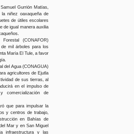
, Samuel Gurrión Matías,
e la niñez oaxaqueña de
etes de útiles escolares
e de igual manera auxilia
axaqueños.
l Forestal (CONAFOR)
 de mil árboles para los
ta María El Tule, a favor
gía.
onal del Agua (CONAGUA)
ra agricultores de Ejutla
vidad de sus tierras, al
aducirá en el impulso de
y comercialización de
ró que para impulsar la
os y centros de trabajo,
nstrucción en Bahías de
 del Mar y en San Miguel
a infraestructura y las