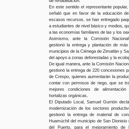
de rehabilitación.
En este sentido el representante popular
señaló que en favor de la educación d
escasos recursos, se han entregado paqu
a estudiantes de nivel básico y medios, qu
a las economías familiares de las y los o
Asimismo, ante la Comisión Naciona
gestionó la entrega y plantación de más
municipios de la Ciénega de Zimatlán y San
del apoyo a zonas deforestadas y la ecolo
De igual manera, ante la Comisión Naci
gestionó la entrega de 220 concesiones pa
de Crespo, quienes aumentarán la producti
contar con permisos de riego, que se tr
mejores condiciones de alimentación 
hortalizas orgánicas.
El Diputado Local, Samuel Gurrión decla
modernización de los sectores productiv
gestionó la entrega de material de co
Huamúchil del municipio de San Dionisio
del Puerto, para el mejoramiento de l