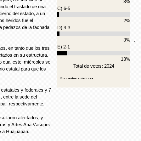
3%
ando el traslado de una
C) 6-5
bierno del estado, a un
os heridos fue el
2%
ma pedazos de la fachada
D) 4-3
3%
.
E) 2-1
os, en tanto que los tres
ctados en su estructura,
13%
o cual este miércoles se
Total de votos: 2024
io estatal para que los
Encuestas anteriores
 estatales y federales y 7
, entre la sede del
cipal, respectivamente.
sultaron afectados, y
lturas y Artes Ana Vásquez
e a Huajuapan.