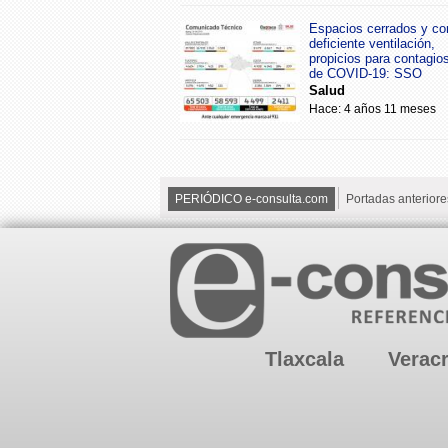
Espacios cerrados y co
deficiente ventilación,
propicios para contagio
de COVID-19: SSO
Salud
Hace: 4 años 11 meses
PERIÓDICO e-consulta.com
Portadas anteriore
Tlaxcala
Verac