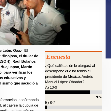
 León, Oax.- El
Encuesta
Hinojosa, el titular de
DESOH), Raúl Bolaños
¿Qué calificación le otorgará al
 Huajuapan, Martín
desempeño que ha tenido el
 para verificar los
presidente de México, Andrés
os educativos y
Manuel López Obrador?
el sismo que sacudió a
A) 10-9
78%
información, confirmando
B) 8-7
, al caerse la cúpula de
quila, así también se