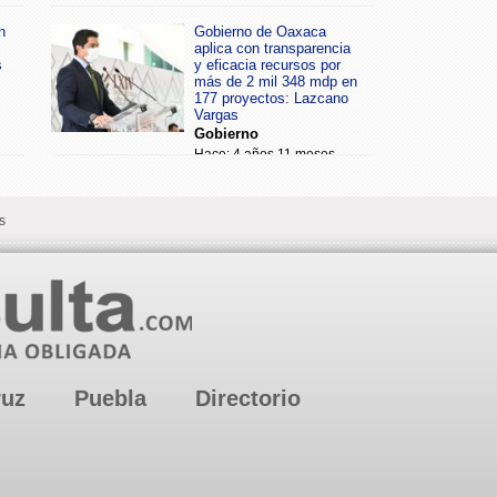
n
Gobierno de Oaxaca
aplica con transparencia
s
y eficacia recursos por
más de 2 mil 348 mdp en
177 proyectos: Lazcano
Vargas
Gobierno
Hace: 4 años 11 meses
s
ruz
Puebla
Directorio