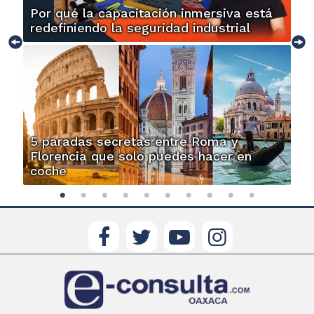
Por qué la capacitación inmersiva está
redefiniendo la seguridad industrial
5 paradas secretas entre Roma y
Florencia que solo puedes hacer en
coche