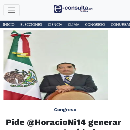
INICIO
ELECCIONES
CIENCIA
CLIMA
CONGRESO
CONURBA
Congreso
Pide @HoracioNi14 generar