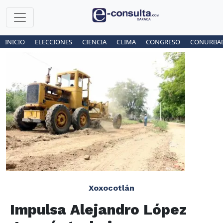
INICIO
ELECCIONES
CIENCIA
CLIMA
CONGRESO
CONURBA
Xoxocotlán
Impulsa Alejandro López