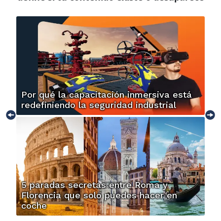
Por qué la capacitación inmersiva está
redefiniendo la seguridad industrial
5 paradas secretas entre Roma y
Florencia que solo puedes hacer en
coche