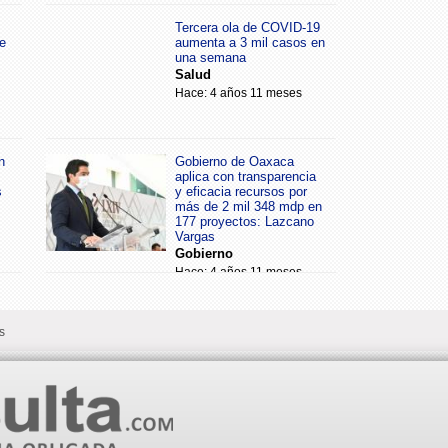
Tercera ola de COVID-19
e
aumenta a 3 mil casos en
una semana
Salud
Hace: 4 años 11 meses
n
Gobierno de Oaxaca
aplica con transparencia
s
y eficacia recursos por
más de 2 mil 348 mdp en
177 proyectos: Lazcano
Vargas
Gobierno
Hace: 4 años 11 meses
s