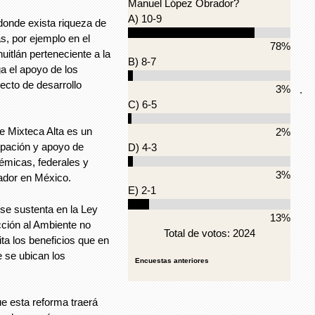
Manuel López Obrador?
A) 10-9
donde exista riqueza de
s, por ejemplo en el
78%
itlán perteneciente a la
B) 8-7
ga el apoyo de los
ecto de desarrollo
3%
.
C) 6-5
 Mixteca Alta es un
2%
ipación y apoyo de
D) 4-3
démicas, federales y
3%
vador en México.
E) 2-1
 se sustenta en la Ley
13%
cción al Ambiente no
Total de votos: 2024
ta los beneficios que en
e se ubican los
Encuestas anteriores
 esta reforma traerá