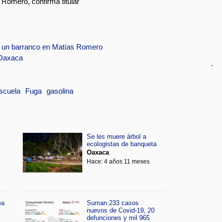
Romero, confirma titular
de un barranco en Matías Romero
Oaxaca
.
scuela
Fuga
gasolina
Se les muere árbol a
ecologistas de banqueta
Oaxaca
Hace: 4 años 11 meses
ea
Suman 233 casos
nuevos de Covid-19, 20
defunciones y mil 965