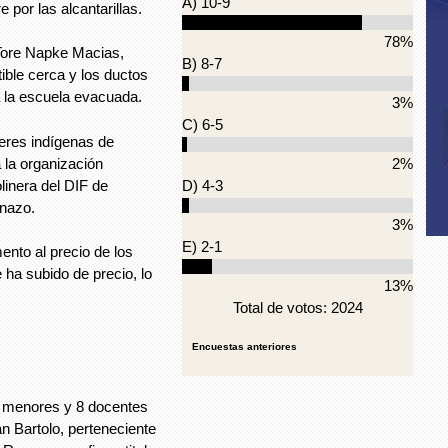
A) 10-9
 por las alcantarillas.
78%
 Tore Napke Macias,
B) 8-7
ble cerca y los ductos
 la escuela evacuada.
3%
C) 6-5
eres indígenas de
la organización
2%
linera del DIF de
D) 4-3
inazo.
3%
E) 2-1
ento al precio de los
 ha subido de precio, lo
13%
Total de votos: 2024
Encuestas anteriores
0 menores y 8 docentes
an Bartolo, perteneciente