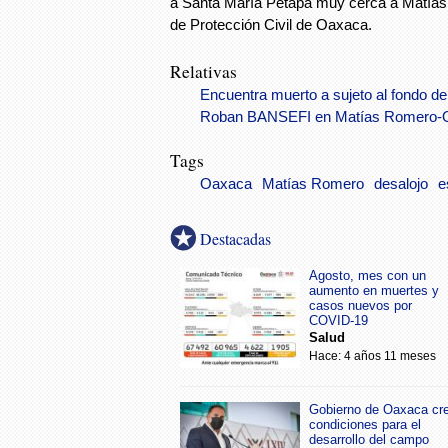
a Santa María Petapa muy cerca a Matías 
de Protección Civil de Oaxaca.
Relativas
Encuentra muerto a sujeto al fondo 
Roban BANSEFI en Matías Romero-
Tags
Oaxaca
Matías Romero
desalojo
e
Destacadas
Agosto, mes con un
aumento en muertes y
casos nuevos por
COVID-19
Salud
Hace: 4 años 11 meses
Gobierno de Oaxaca cr
condiciones para el
desarrollo del campo