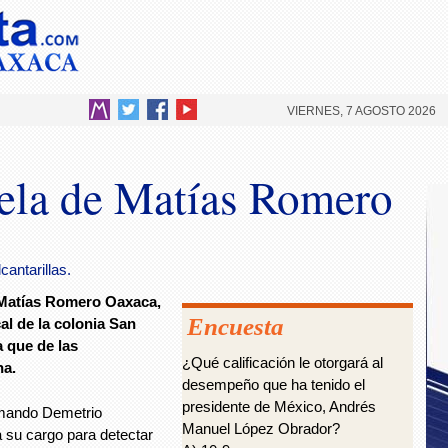
VIERNES, 7 AGOSTO 2026
ela de Matías Romero
cantarillas.
e Matías Romero Oaxaca,
Encuesta
al de la colonia San
 que de las
¿Qué calificación le otorgará al
na.
desempeño que ha tenido el
presidente de México, Andrés
 Amando Demetrio
Manuel López Obrador?
 su cargo para detectar