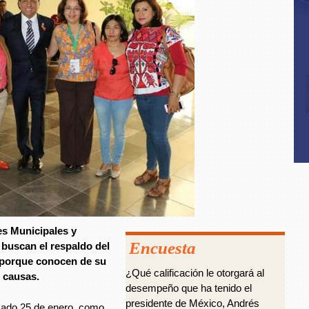
s Municipales y
Encuesta
 buscan el respaldo del
, porque conocen de su
¿Qué calificación le otorgará al
s causas.
desempeño que ha tenido el
presidente de México, Andrés
asado 25 de enero, como