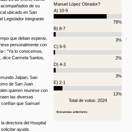
Manuel López Obrador?
s acompañados de su
A) 10-9
Local ubicado en San
l Legislador integrante
78%
B) 8-7
.
iempo que deban esperar,
3%
nirse personalmente con
C) 6-5
ía-: “Ya lo conocemos,
”, dice Carmela Santos,
2%
D) 4-3
3%
ymundo Jalpan, San
E) 2-1
 como de San Juan
ién quieren reunirse con
13%
traen las diversas
Total de votos: 2024
e confían que Samuel
Encuestas anteriores
a directora del Hospital
solicitar ayuda