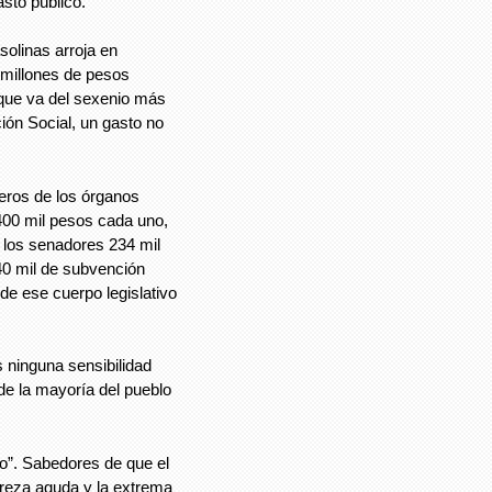
asto público.
solinas arroja en
 millones de pesos
 que va del sexenio más
ón Social, un gasto no
jeros de los órganos
400 mil pesos cada uno,
, los senadores 234 mil
40 mil de subvención
 de ese cuerpo legislativo
 ninguna sensibilidad
e la mayoría del pueblo
o”. Sabedores de que el
breza aguda y la extrema