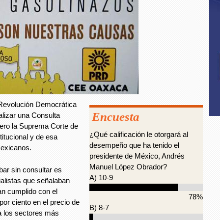
a Revolución Democrática
Encuesta
alizar una Consulta
ero la Suprema Corte de
¿Qué calificación le otorgará al
titucional y de esa
desempeño que ha tenido el
mexicanos.
presidente de México, Andrés
Manuel López Obrador?
bar sin consultar es
A) 10-9
cialistas que señalaban
an cumplido con el
78%
por ciento en el precio de
B) 8-7
 a los sectores más