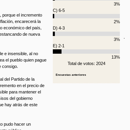
3%
C) 6-5
, porque el incremento
nflación, encarecerá la
2%
to económico del país,
D) 4-3
 estancando de nueva
.
3%
E) 2-1
e e insensible, al no
13%
sea el pueblo quien pague
Total de votos: 2024
e consigo.
Encuestas anteriores
l del Partido de la
remento en el precio de
osible para mantener el
isos del gobierno
ue hay atrás de este
to pudo hacer un