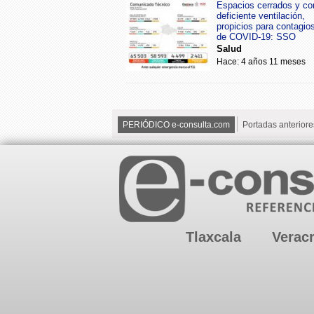
Espacios cerrados y co
deficiente ventilación,
propicios para contagio
de COVID-19: SSO
Salud
Hace: 4 años 11 meses
PERIÓDICO e-consulta.com
Portadas anteriore
Tlaxcala
Verac