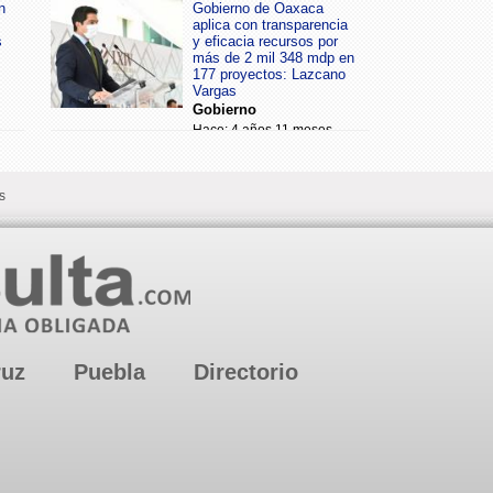
n
Gobierno de Oaxaca
aplica con transparencia
s
y eficacia recursos por
más de 2 mil 348 mdp en
177 proyectos: Lazcano
Vargas
Gobierno
Hace: 4 años 11 meses
s
ruz
Puebla
Directorio