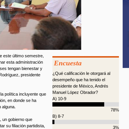
este último semestre,
Encuesta
ar esta administración
nses tengan bienestar y
¿Qué calificación le otorgará al
Rodríguez, presidente
desempeño que ha tenido el
presidente de México, Andrés
Manuel López Obrador?
a política incluyente que
A) 10-9
ción, en donde se ha
n alguna.
78%
B) 8-7
, un gobierno que
r su filiación partidista,
3%