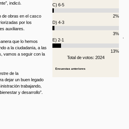
te”, indicó.
C) 6-5
n de obras en el casco
2%
riorizadas por los
D) 4-3
es auxiliares.
3%
.
E) 2-1
manera que lo hemos
o a la ciudadanía, a las
13%
es, vamos a seguir con la
Total de votos: 2024
Encuestas anteriores
stre de la
ra dejar un buen legado
nistración trabajando,
bienestar y desarrollo”.