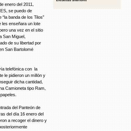
Encuestas anteriores
de enero del 2011,
S, se puedo de
 “la banda de los Tilos”
e les enseñara un lote
ero una vez en el sitio
ia San Miguel,
ado de su libertad por
 en San Bartolomé
a telefónica con la
 le pidieron un millón y
seguir dicha cantidad,
 una Camioneta tipo Ram,
 papeles.
ntrada del Panteón de
s del día 16 enero del
ron a recoger el dinero y
 posteriormente