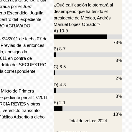
¿Qué calificación le otorgará al
brada por el Juez
desempeño que ha tenido el
rto Escondido, Juquila,
presidente de México, Andrés
ntro del expediente
Manuel López Obrador?
ESTRO AGRAVADO.
A) 10-9
.
./24/2011 de fecha 07 de
78%
 Previas de la entonces
B) 8-7
o, consigno la
011 en contra de
3%
 delito de SECUESTRO
C) 6-5
la correspondiente
2%
D) 4-3
o Mixto de Primera
3%
 expediente penal 17/2011
E) 2-1
ARCIA REYES y otros,
eredicto transcrito
13%
Público Adscrito a dicho
Total de votos: 2024