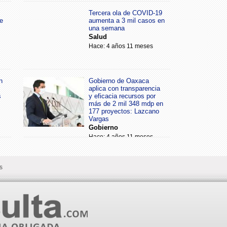
Tercera ola de COVID-19
e
aumenta a 3 mil casos en
una semana
Salud
Hace: 4 años 11 meses
n
Gobierno de Oaxaca
aplica con transparencia
s
y eficacia recursos por
más de 2 mil 348 mdp en
177 proyectos: Lazcano
Vargas
Gobierno
Hace: 4 años 11 meses
s