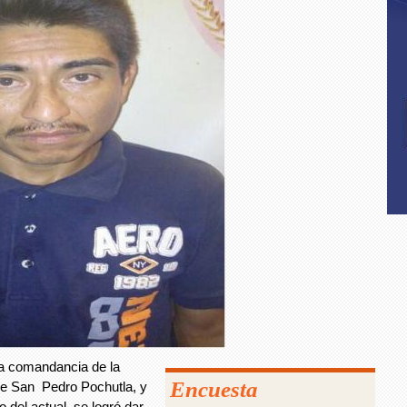
 la comandancia de la
Encuesta
de San Pedro Pochutla, y
o del actual, se logró dar