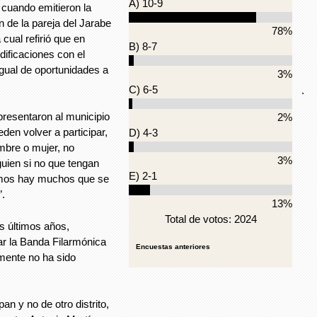
A) 10-9
 cuando emitieron la
n de la pareja del Jarabe
78%
cual refirió que en
B) 8-7
ificaciones con el
igual de oportunidades a
3%
C) 6-5
.
presentaron al municipio
2%
en volver a participar,
D) 4-3
mbre o mujer, no
3%
guien si no que tengan
E) 2-1
emos hay muchos que se
”.
13%
Total de votos: 2024
s últimos años,
ar la Banda Filarmónica
Encuestas anteriores
mente no ha sido
an y no de otro distrito,