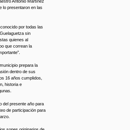
aestro Antonio Martínez
e lo presentaron en las
 conocido por todas las
a Guelaguetza sin
istas quienes al
po que correan la
mportante”.
municipio prepara la
asión dentro de sus
os 16 años cumplidos,
n, historia e
gunas.
ro del presente año para
teo de participación para
marzo.
os sones originarios de