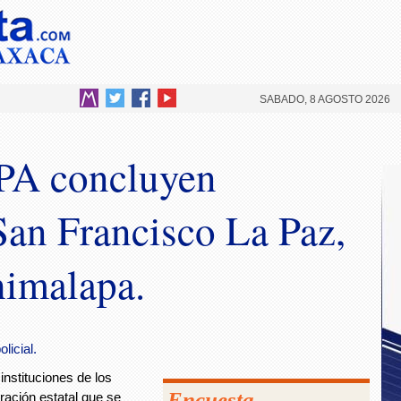
SABADO, 8 AGOSTO 2026
A concluyen
San Francisco La Paz,
himalapa.
licial.
instituciones de los
Encuesta
ración estatal que se