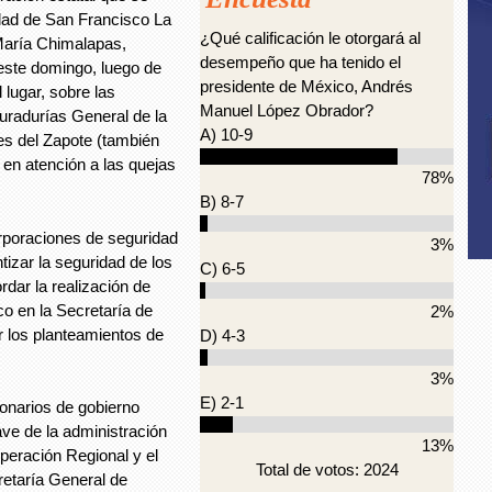
dad de San Francisco La
¿Qué calificación le otorgará al
María Chimalapas,
desempeño que ha tenido el
este domingo, luego de
presidente de México, Andrés
 lugar, sobre las
Manuel López Obrador?
curadurías General de la
A) 10-9
s del Zapote (también
n atención a las quejas
78%
B) 8-7
rporaciones de seguridad
3%
izar la seguridad de los
C) 6-5
dar la realización de
o en la Secretaría de
2%
r los planteamientos de
D) 4-3
3%
E) 2-1
ionarios de gobierno
ve de la administración
13%
peración Regional y el
Total de votos: 2024
retaría General de