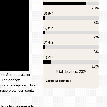
78%
B) 8-7
3%
C) 6-5
.
2%
D) 4-3
3%
E) 2-1
13%
Total de votos: 2024
 el Sub procurador
o Luis Sánchez
Encuestas anteriores
nía a no dejarse utilizar
a que pretenden sentar
 la violencia generada