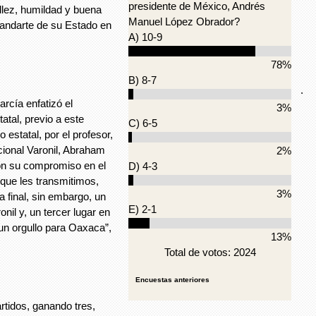
presidente de México, Andrés
illez, humildad y buena
Manuel López Obrador?
tandarte de su Estado en
A) 10-9
78%
B) 8-7
.
ía enfatizó el
3%
atal, previo a este
C) 6-5
 estatal, por el profesor,
acional Varonil, Abraham
2%
on su compromiso en el
D) 4-3
 que les transmitimos,
3%
 final, sin embargo, un
E) 2-1
onil y, un tercer lugar en
un orgullo para Oaxaca”,
13%
Total de votos: 2024
Encuestas anteriores
dos, ganando tres,