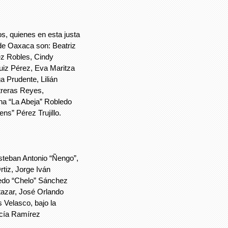
quienes en esta justa
de Oaxaca son: Beatriz
ez Robles, Cindy
uiz Pérez, Eva Maritza
 Prudente, Lilián
ntreras Reyes,
na “La Abeja” Robledo
ns” Pérez Trujillo.
ban Antonio “Ñengo”,
tiz, Jorge Iván
redo “Chelo” Sánchez
tazar, José Orlando
 Velasco, bajo la
rcía Ramírez