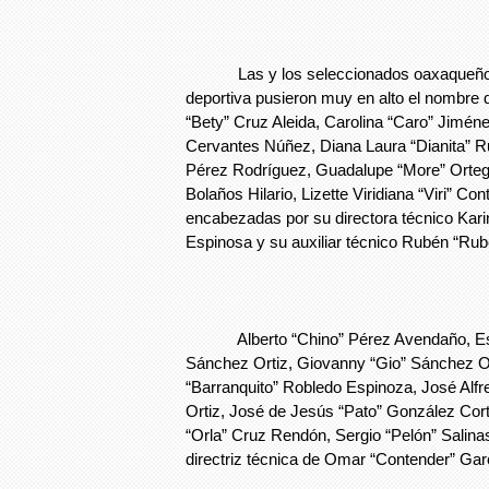
Las y los seleccionados oaxaqueños, 
deportiva pusieron muy en alto el nombre 
“Bety” Cruz Aleida, Carolina “Caro” Jimén
Cervantes Núñez, Diana Laura “Dianita” R
Pérez Rodríguez, Guadalupe “More” Ortega
Bolaños Hilario, Lizette Viridiana “Viri” Co
encabezadas por su directora técnico Kari
Espinosa y su auxiliar técnico Rubén “Rube
Alberto “Chino” Pérez Avendaño, Este
Sánchez Ortiz, Giovanny “Gio” Sánchez Or
“Barranquito” Robledo Espinoza, José Alf
Ortiz, José de Jesús “Pato” González Cor
“Orla” Cruz Rendón, Sergio “Pelón” Salinas
directriz técnica de Omar “Contender” Ga