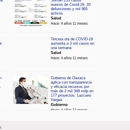
ea
Suman 233 casos
nuevos de Covid-19, 20
defunciones y mil 965
activos
Salud
Hace: 4 años 11 meses
Tercera ola de COVID-19
e
aumenta a 3 mil casos en
una semana
Salud
Hace: 4 años 11 meses
n
Gobierno de Oaxaca
aplica con transparencia
s
y eficacia recursos por
más de 2 mil 348 mdp en
177 proyectos: Lazcano
Vargas
Gobierno
Hace: 4 años 11 meses
s