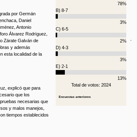
78%
B) 8-7
egrada por Germán
enchaca, Daniel
3%
iménez, Antonio
C) 6-5
foro Álvarez Rodríguez,
.
io Zárate Galván de
2%
 obras y además
D) 4-3
n esta localidad de la
3%
E) 2-1
13%
Total de votos: 2024
uz, explicó que para
cesario que los
Encuestas anteriores
s pruebas necesarias que
rsos y malos manejos,
con tiempos establecidos