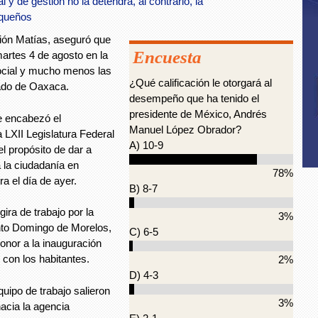
y de gestión no la detendrá, al contrario, la
aqueños
rión Matías, aseguró que
Encuesta
artes 4 de agosto en la
ocial y mucho menos las
¿Qué calificación le otorgará al
stado de Oaxaca.
desempeño que ha tenido el
presidente de México, Andrés
e encabezó el
Manuel López Obrador?
LXII Legislatura Federal
A) 10-9
l propósito de dar a
 la ciudadanía en
78%
a el día de ayer.
B) 8-7
ira de trabajo por la
3%
anto Domingo de Morelos,
C) 6-5
onor a la inauguración
 con los habitantes.
2%
D) 4-3
uipo de trabajo salieron
3%
acia la agencia