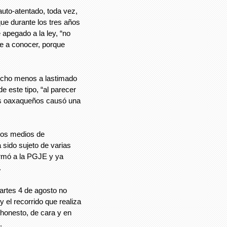
auto-atentado, toda vez,
e durante los tres años
 apegado a la ley, “no
e a conocer, porque
ucho menos a lastimado
e este tipo, “al parecer
blos oaxaqueños causó una
 los medios de
 sido sujeto de varias
ormó a la PGJE y ya
.
artes 4 de agosto no
y el recorrido que realiza
 honesto, de cara y en
.