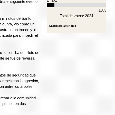
E) 2-1
ía el siguiente evento,
13%
Total de votos: 2024
5 minutos de Santo
a curva, vio como un
Encuestas anteriores
astraba un tronco y lo
.
rricada para impedir el
-quien iba de piloto de
nte se fue de reversa
tos de seguridad que
 repelieron la agresión,
n entre los árboles.
gresar a la comunidad
, quienes en dos