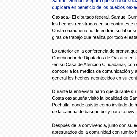
Samuel Gurrión aseguró que su labor social 
duplicará en beneficio de los pueblos oax
Oaxaca.- El diputado federal, Samuel Gur
los hechos registrados en su contra este m
Costa oaxaqueña no detendrán su labor s
giras de trabajo que realiza por todo el e
Lo anterior en la conferencia de prensa qu
Coordinador de Diputados de Oaxaca en la 
-en su Casa de Atención Ciudadana-, con e
conocer a los medios de comunicación y a
general los hechos acontecidos en su contr
Durante la entrevista narró que durante su g
Costa oaxaqueña visitó la localidad de S
Pochutla, donde asistió como invitado de h
de la cancha de basquetbol y para convivir
Después de la convivencia, junto con su eq
apresurados de la comunidad con rumbo h