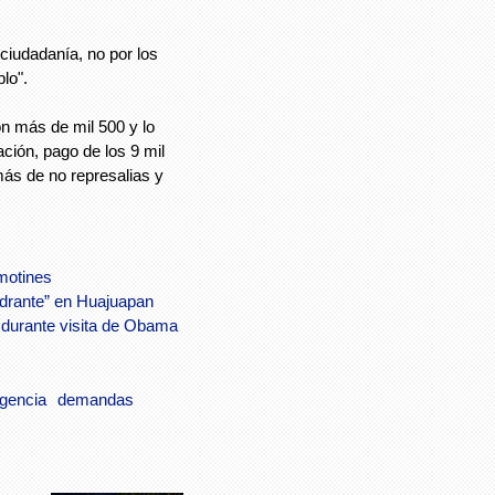
 ciudadanía, no por los
lo".
on más de mil 500 y lo
lación, pago de los 9 mil
más de no represalias y
imotines
drante” en Huajuapan
s durante visita de Obama
igencia
demandas