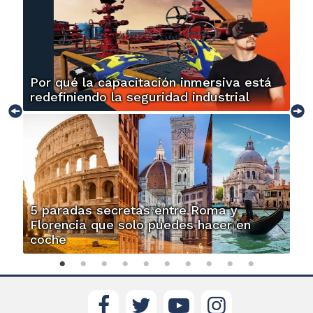
Por qué la capacitación inmersiva está
redefiniendo la seguridad industrial
5 paradas secretas entre Roma y
Florencia que solo puedes hacer en
coche