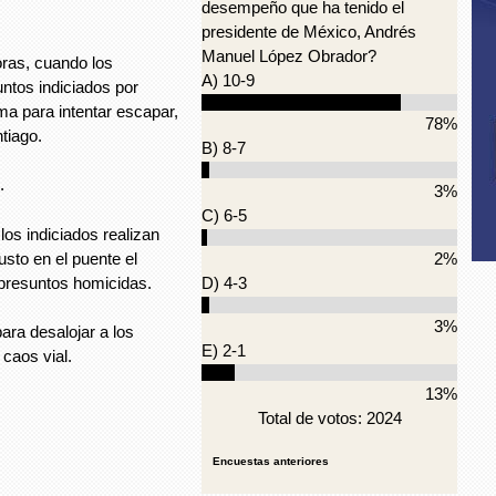
desempeño que ha tenido el
presidente de México, Andrés
Manuel López Obrador?
horas, cuando los
A) 10-9
ntos indiciados por
ma para intentar escapar,
78%
tiago.
B) 8-7
.
3%
C) 6-5
os indiciados realizan
usto en el puente el
2%
s presuntos homicidas.
D) 4-3
3%
ara desalojar a los
E) 2-1
caos vial.
13%
Total de votos: 2024
Encuestas anteriores