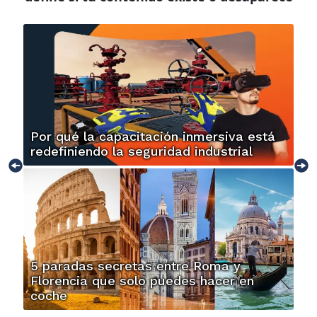
Por qué la capacitación inmersiva está
redefiniendo la seguridad industrial
5 paradas secretas entre Roma y
Florencia que solo puedes hacer en
coche