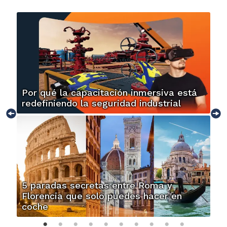
Por qué la capacitación inmersiva está
redefiniendo la seguridad industrial
5 paradas secretas entre Roma y
Florencia que solo puedes hacer en
coche