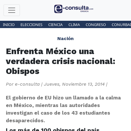
INICIO
ELECCIONES
CIENCIA
CLIMA
CONGRESO
CONURBA
Nación
Enfrenta México una
verdadera crisis nacional:
Obispos
Por
e-consulta
|
Jueves, Noviembre 13, 2014
|
El gobierno de EU hizo un llamado a la calma
en México, mientras las autoridades
investigan el caso de los 43 estudiantes
desaparecidos.
Los más de 100 obispos del país