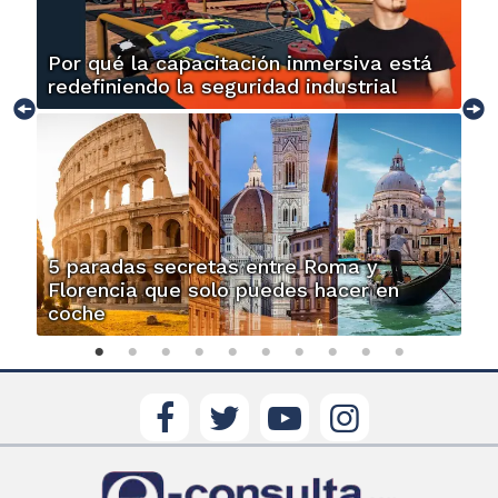
Por qué la capacitación inmersiva está
redefiniendo la seguridad industrial
5 paradas secretas entre Roma y
Florencia que solo puedes hacer en
coche