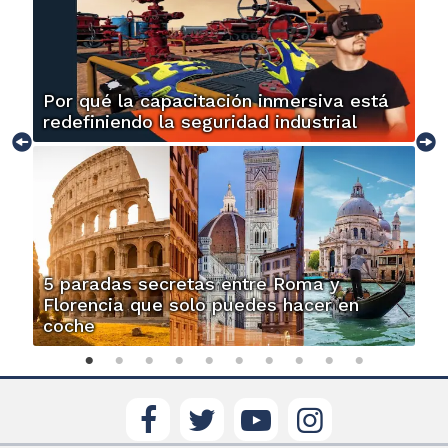
Por qué la capacitación inmersiva está
redefiniendo la seguridad industrial
5 paradas secretas entre Roma y
Florencia que solo puedes hacer en
coche