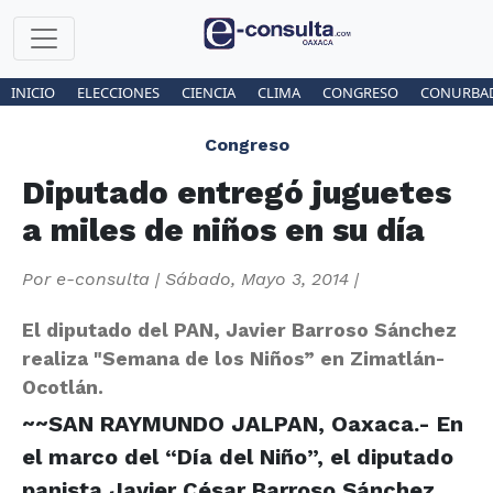
INICIO
ELECCIONES
CIENCIA
CLIMA
CONGRESO
CONURBA
Congreso
Diputado entregó juguetes
a miles de niños en su día
Por
e-consulta
|
Sábado, Mayo 3, 2014
|
El diputado del PAN, Javier Barroso Sánchez
realiza "Semana de los Niños” en Zimatlán-
Ocotlán.
~~SAN RAYMUNDO JALPAN, Oaxaca.- En
el marco del “Día del Niño”, el diputado
panista Javier César Barroso Sánchez,