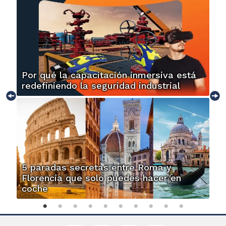
Por qué la capacitación inmersiva está
redefiniendo la seguridad industrial
5 paradas secretas entre Roma y
Florencia que solo puedes hacer en
coche