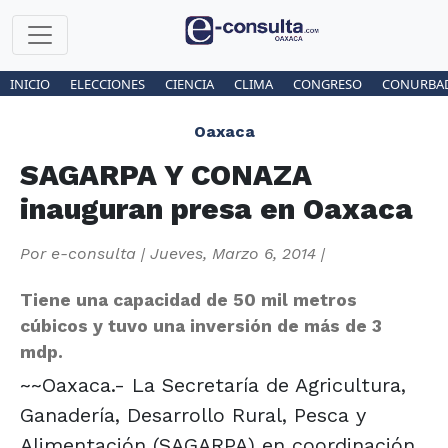
INICIO
ELECCIONES
CIENCIA
CLIMA
CONGRESO
CONURBA
Oaxaca
SAGARPA Y CONAZA
inauguran presa en Oaxaca
Por
e-consulta
|
Jueves, Marzo 6, 2014
|
Tiene una capacidad de 50 mil metros
cúbicos y tuvo una inversión de más de 3
mdp.
~~Oaxaca.- La Secretaría de Agricultura,
Ganadería, Desarrollo Rural, Pesca y
Alimentación (SAGARPA) en coordinación