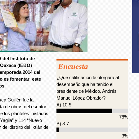
 del Instituto de
Encuesta
e Oaxaca (IEBO)
temporada 2014 del
¿Qué calificación le otorgará al
vo es fomentar este
desempeño que ha tenido el
os.
presidente de México, Andrés
Manuel López Obrador?
 Guillén fue la
A) 10-9
ta de obras del escritor
 los planteles invitados:
78%
Yagila” y 114 “Nuevo
B) 8-7
el distrito del Ixtlán de
3%