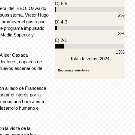
C) 6-5
al del IEBO, Oswaldo
 subsistema, Víctor Hugo
2%
e promover el gusto por
D) 4-3
este programa impulsado
3%
 Media Superior y
.
E) 2-1
13%
 leer Oaxaca”
Total de votos: 2024
 lectores, capaces de
 nuevos escenarios de
Encuestas anteriores
 al lado de Francesca
rzar el interés por la
al menos una hora a esta
l desarrollo humano e
a visita de la
ón, así como de las