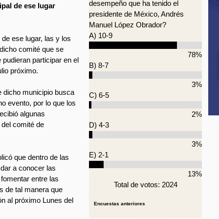
desempeño que ha tenido el
ipal de ese lugar
presidente de México, Andrés
Manuel López Obrador?
A) 10-9
e ese lugar, las y los
 dicho comité que se
78%
 pudieran participar en el
B) 8-7
lio próximo.
3%
 dicho municipio busca
C) 6-5
o evento, por lo que los
ecibió algunas
2%
 del comité de
D) 4-3
3%
E) 2-1
licó que dentro de las
 dar a conocer las
13%
fomentar entre las
Total de votos: 2024
s de tal manera que
ón al próximo Lunes del
Encuestas anteriores