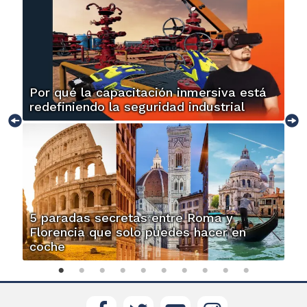
Por qué la capacitación inmersiva está
redefiniendo la seguridad industrial
5 paradas secretas entre Roma y
Florencia que solo puedes hacer en
coche