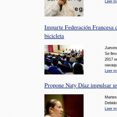
Leer m
Imparte Federación Francesa de
bicicleta
Jueves
Se lle
2017 en
oaxaqu
Leer m
Propone Naty Díaz impulsar us
Martes,
Debido 
Leer m