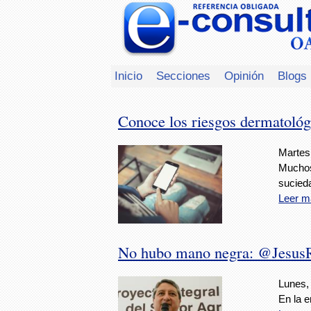
Inicio
Secciones
Opinión
Blogs
Conoce los riesgos dermatológi
Martes
Muchos
sucied
Leer m
No hubo mano negra: @Jesus
Lunes, 
En la e