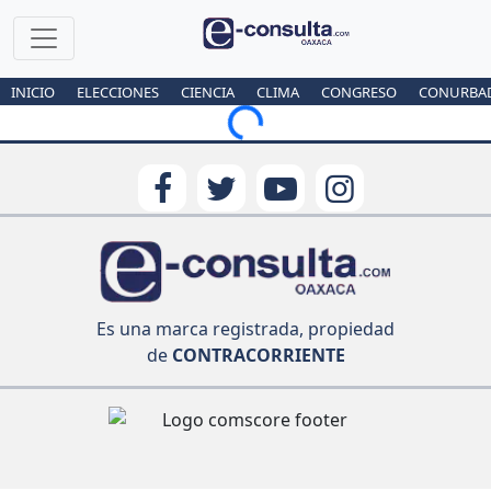
INICIO
ELECCIONES
CIENCIA
CLIMA
CONGRESO
CONURBA
Loading...
Es una marca registrada, propiedad
de
CONTRACORRIENTE