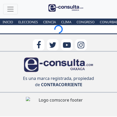
INICIO
ELECCIONES
CIENCIA
CLIMA
CONGRESO
CONURBA
Loading...
Es una marca registrada, propiedad
de
CONTRACORRIENTE