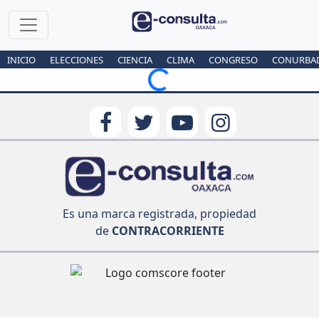
INICIO
ELECCIONES
CIENCIA
CLIMA
CONGRESO
CONURBA
Loading...
Es una marca registrada, propiedad
de
CONTRACORRIENTE