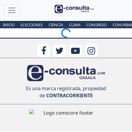
INICIO
ELECCIONES
CIENCIA
CLIMA
CONGRESO
CONURBA
Loading...
Es una marca registrada, propiedad
de
CONTRACORRIENTE