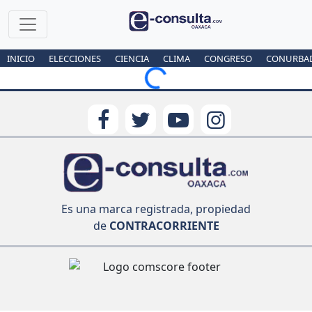
INICIO
ELECCIONES
CIENCIA
CLIMA
CONGRESO
CONURBA
Loading...
Es una marca registrada, propiedad
de
CONTRACORRIENTE