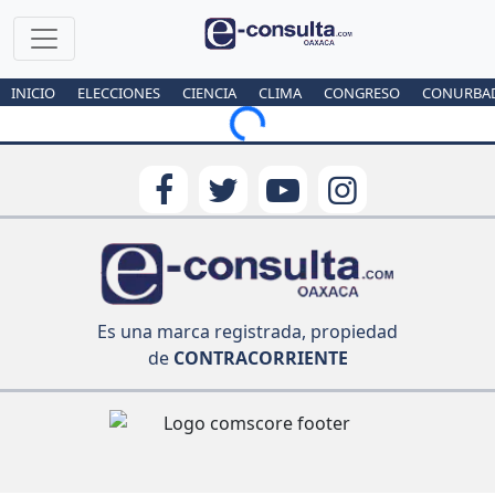
INICIO
ELECCIONES
CIENCIA
CLIMA
CONGRESO
CONURBA
Loading...
Es una marca registrada, propiedad
de
CONTRACORRIENTE