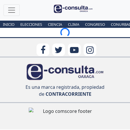
INICIO
ELECCIONES
CIENCIA
CLIMA
CONGRESO
CONURBA
Loading...
Es una marca registrada, propiedad
de
CONTRACORRIENTE