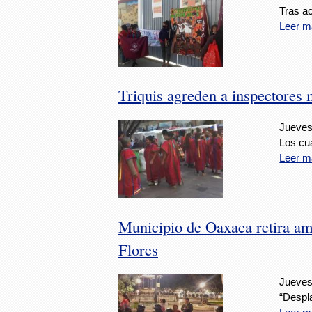
Tras ac
Leer m
Triquis agreden a inspectores 
Jueves
Los cu
Leer m
Municipio de Oaxaca retira amb
Flores
Jueves
“Despl