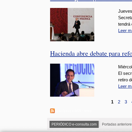
Jueves
Secreta
tendrá 
Leer m
Hacienda abre debate para ref
Miércol
El secr
retiro 
Leer m
1
2
3
Suscribirse a RSS - retiro
PERIÓDICO e-consulta.com
Portadas anteriore