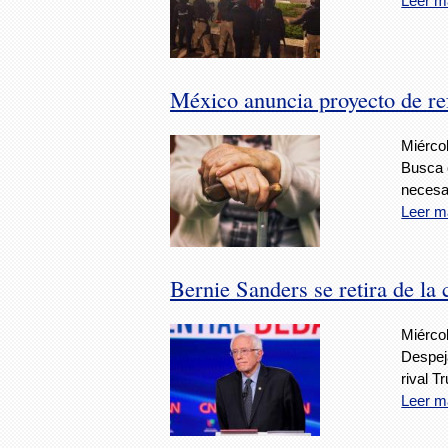
Leer m
México anuncia proyecto de re
Miércol
Busca e
necesa
Leer m
Bernie Sanders se retira de la
Miércol
Despej
rival 
Leer m