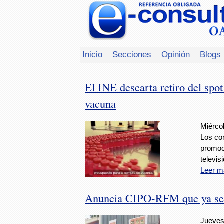
Inicio
Secciones
Opinión
Blogs
El INE descarta retiro del spo
vacuna
Miérco
Los co
promoci
televis
Leer m
Anuncia CIPO-RFM que ya se
Jueves