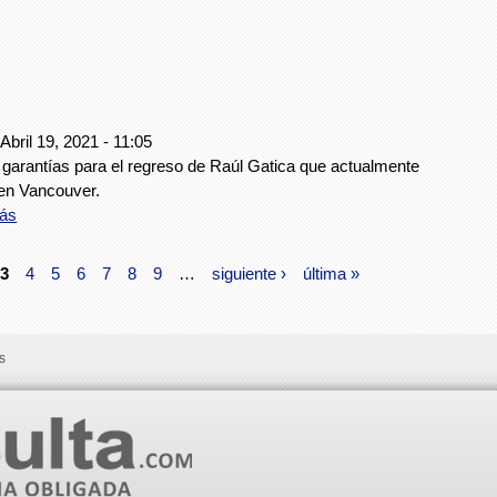
Abril 19, 2021 - 11:05
 garantías para el regreso de Raúl Gatica que actualmente
 en Vancouver.
ás
3
4
5
6
7
8
9
…
siguiente ›
última »
s