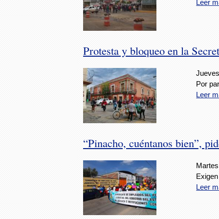
Leer m
Protesta y bloqueo en la Secre
Jueves,
Por par
Leer m
“Pinacho, cuéntanos bien”, pid
Martes,
Exigen 
Leer m