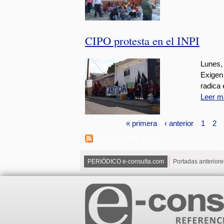
CIPO protesta en el INPI
Lunes, 
Exigen
radica
Leer m
« primera
‹ anterior
1
2
Suscribirse a RSS - protesta
PERIÓDICO e-consulta.com
Portadas anteriore