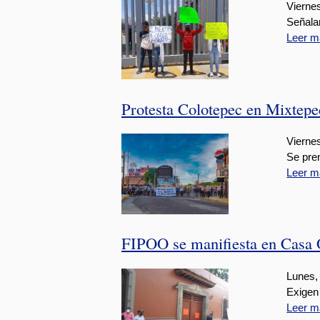
Viernes
Señala
Leer m
Protesta Colotepec en Mixtepe
Viernes
Se pren
Leer m
FIPOO se manifiesta en Casa O
Lunes, 
Exigen
Leer m