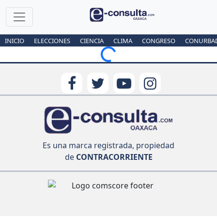
INICIO
ELECCIONES
CIENCIA
CLIMA
CONGRESO
CONURBA
Loading...
Es una marca registrada, propiedad
de
CONTRACORRIENTE