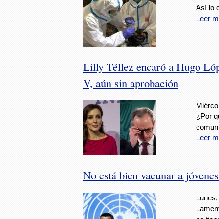
Así lo
Leer m
Lilly Téllez encaró a Hugo Ló
V, aún sin aprobación
Miércol
¿Por q
comunid
Leer m
No está bien vacunar a jóvene
Lunes,
Lament