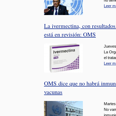
no tien
Leer m
La ivermectina, con resultados
está en revisión: OMS
Jueves
La Org
el trat
Leer m
OMS dice que no habrá inmuni
vacunas
Martes
No vam
inmuni