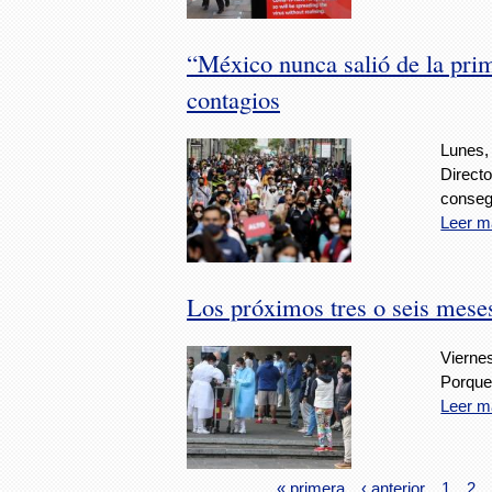
“México nunca salió de la pr
contagios
Lunes,
Direct
consegu
Leer m
Los próximos tres o seis mese
Vierne
Porque
Leer m
« primera
‹ anterior
1
2