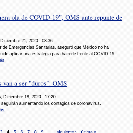
imera ola de COVID-19”, OMS ante repunte de
 Diciembre 21, 2020 - 08:36
or de Emergencias Sanitarias, aseguró que México no ha
ido aplicar una estrategia para hacerle frente al COVID-19.
ás
s van a ser "duros": OMS
s, Diciembre 18, 2020 - 17:20
 seguirán aumentando los contagios de coronavirus.
ás
3
4
5
6
7
8
9
…
siguiente ›
última »