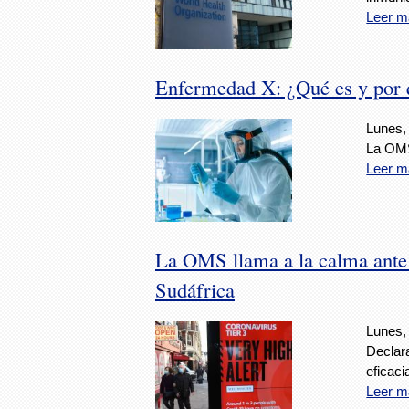
Leer m
Enfermedad X: ¿Qué es y por
Lunes,
La OMS
Leer m
La OMS llama a la calma ante 
Sudáfrica
Lunes,
Declara
eficaci
Leer m